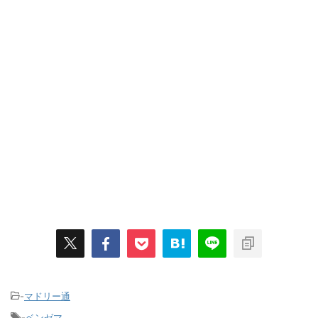
-
マドリー通
-
ベンゼマ